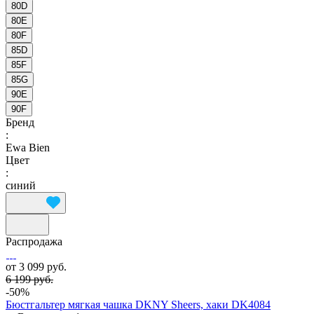
80D
80E
80F
85D
85F
85G
90E
90F
Бренд
:
Ewa Bien
Цвет
:
синий
Распродажа
от 3 099 руб.
6 199 руб.
-50%
Бюстгальтер мягкая чашка DKNY Sheers, хаки DK4084