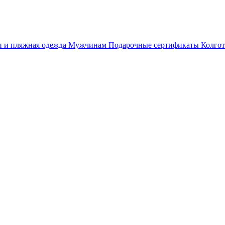
 и пляжная одежда
Мужчинам
Подарочные сертификаты
Колгот