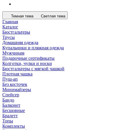
Темная тема
Светлая тема
Главная
Каталог
Бюстгальтеры
Трусы
Домашняя одежда
Купальники и пляжная одежда
Мужчинам
Подарочные сертификаты
Колготки, чулки и носки
Бюстгальтеры с мягкой чашкой
Плотная чашка
Пуш-ап
Без косточек
Минимайзеры
Спейсер
Бандо
Балконет
Бесшовные
Бралетт
Топы
Комплекты