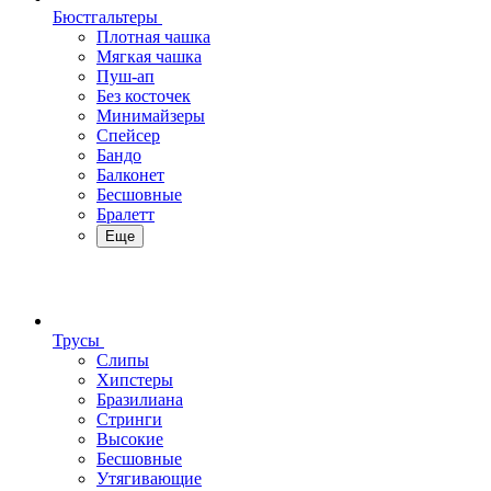
Бюстгальтеры
Плотная чашка
Мягкая чашка
Пуш-ап
Без косточек
Минимайзеры
Спейсер
Бандо
Балконет
Бесшовные
Бралетт
Еще
Трусы
Слипы
Хипстеры
Бразилиана
Стринги
Высокие
Бесшовные
Утягивающие