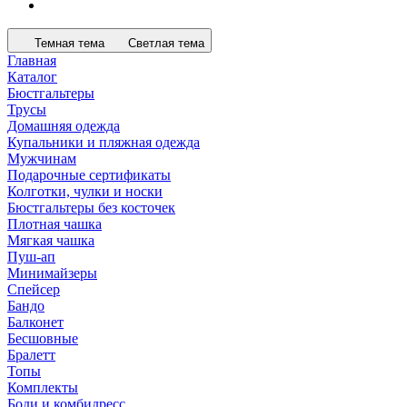
Темная тема
Светлая тема
Главная
Каталог
Бюстгальтеры
Трусы
Домашняя одежда
Купальники и пляжная одежда
Мужчинам
Подарочные сертификаты
Колготки, чулки и носки
Бюстгальтеры без косточек
Плотная чашка
Мягкая чашка
Пуш-ап
Минимайзеры
Спейсер
Бандо
Балконет
Бесшовные
Бралетт
Топы
Комплекты
Боди и комбидресс