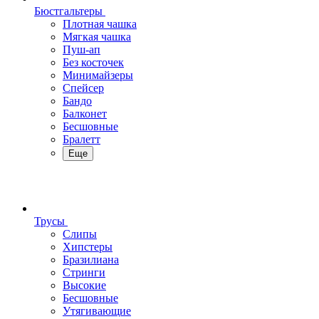
Бюстгальтеры
Плотная чашка
Мягкая чашка
Пуш-ап
Без косточек
Минимайзеры
Спейсер
Бандо
Балконет
Бесшовные
Бралетт
Еще
Трусы
Слипы
Хипстеры
Бразилиана
Стринги
Высокие
Бесшовные
Утягивающие