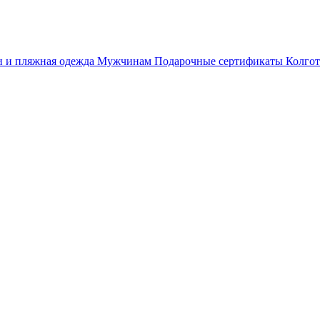
 и пляжная одежда
Мужчинам
Подарочные сертификаты
Колгот