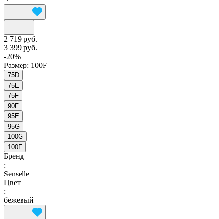
2 719 руб.
3 399 руб.
-20%
Размер:
100F
75D
75E
75F
90F
95E
95G
100G
100F
Бренд
:
Senselle
Цвет
:
бежевый