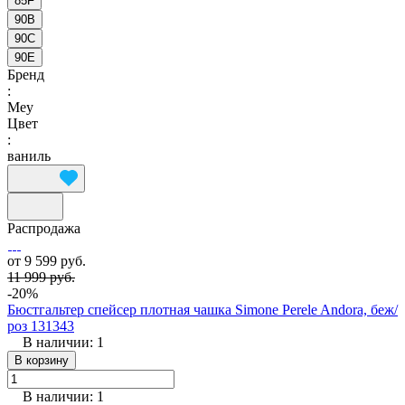
85F
90B
90C
90E
Бренд
:
Mey
Цвет
:
ваниль
Распродажа
от 9 599 руб.
11 999 руб.
-20%
Бюстгальтер спейсер плотная чашка Simone Perele Andora, беж/
роз 131343
В наличии: 1
В корзину
В наличии: 1