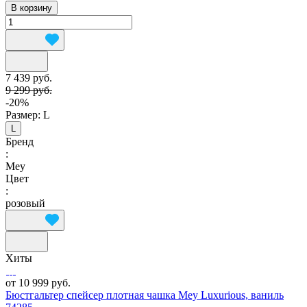
В корзину
7 439 руб.
9 299 руб.
-20%
Размер:
L
L
Бренд
:
Mey
Цвет
:
розовый
Хиты
от 10 999 руб.
Бюстгальтер спейсер плотная чашка Mey Luxurious, ваниль