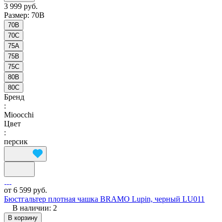
3 999 руб.
Размер:
70B
70B
70C
75A
75B
75C
80B
80C
Бренд
:
Mioocchi
Цвет
:
персик
от 6 599 руб.
Бюстгальтер плотная чашка BRAMO Lupin, черный LU011
В наличии: 2
В корзину