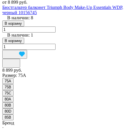
от 8 899 руб.
Бюстгальтер балконет Triumph Body Make-Up Essentials WDP,
черный 10156745
В наличии: 8
В корзину
В наличии: 1
В корзину
8 899 руб.
Размер:
75A
75A
75B
75C
80A
80B
80D
85B
Бренд
: