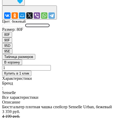
Цвет:
бежевый
Размер:
80F
80F
90F
95D
95E
Таблица размеров
В корзину
Купить в 1 клик
Характеристики
Бренд
:
Senselle
Все характеристики
Описание
Бюстгальтер плотная чашка спейсер Senselle Urban, бежевый
3 359 руб.
4 199 руб.