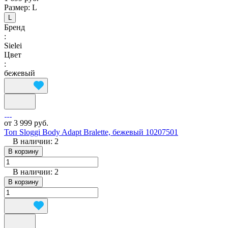
Размер:
L
L
Бренд
:
Sielei
Цвет
:
бежевый
от 3 999 руб.
Топ Sloggi Body Adapt Bralette, бежевый 10207501
В наличии: 2
В корзину
В наличии: 2
В корзину