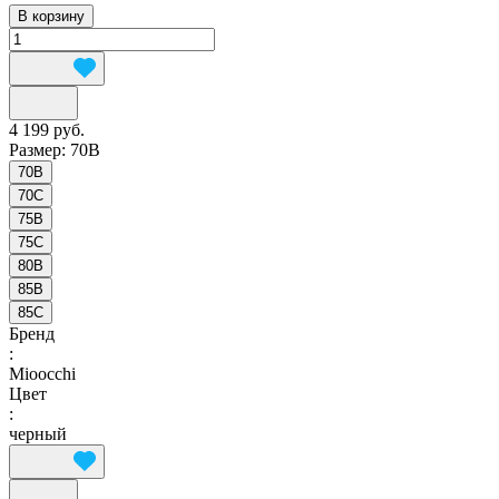
В корзину
4 199 руб.
Размер:
70B
70B
70C
75B
75C
80B
85B
85C
Бренд
:
Mioocchi
Цвет
:
черный