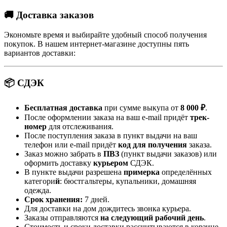
🚚 Доставка заказов
Экономьте время и выбирайте удобный способ получения
покупок. В нашем интернет-магазине доступны пять
вариантов доставки:
📦 СДЭК
Бесплатная доставка
при сумме выкупа от
8 000 ₽
.
После оформлении заказа на ваш e-mail придёт
трек-
номер
для отслеживания.
После поступления заказа в пункт выдачи на ваш
телефон или e-mail придёт
код для получения
заказа.
Заказ можно забрать в
ПВЗ
(пункт выдачи заказов) или
оформить доставку
курьером
СДЭК.
В пункте выдачи разрешена
примерка
определённых
категори
й
: бюстгальтеры, купальники, домашняя
одежда.
Срок хранения:
7 дней.
Для доставки на дом дождитесь звонка курьера.
Заказы отправляются
на следующий рабочий день
.
Стоимость и сроки доставки рассчитываются в корзине.