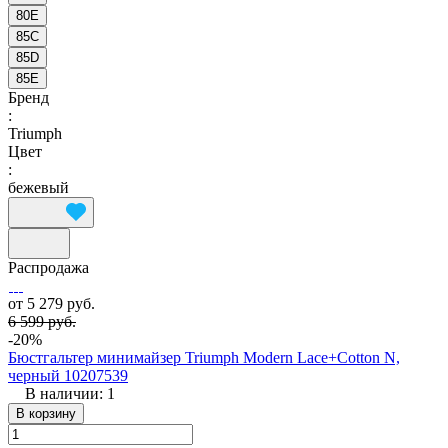
80E
85C
85D
85E
Бренд
:
Triumph
Цвет
:
бежевый
Распродажа
от 5 279 руб.
6 599 руб.
-20%
Бюстгальтер минимайзер Triumph Modern Lace+Cotton N,
черный 10207539
В наличии: 1
В корзину