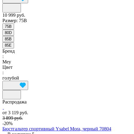
10 999 руб.
Размер:
75B
75B
80D
85B
85E
Бренд
:
Mey
Цвет
:
голубой
Распродажа
от 3 119 руб.
3 899 руб.
-20%
Бюстгальтер спортивный Ysabel Mora, черный 70804