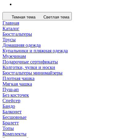
Темная тема
Светлая тема
Главная
Каталог
Бюстгальтеры
Трусы
Домашняя одежда
Купальники и пляжная одежда
Мужчинам
Подарочные сертификаты
Колготки, чулки и носки
Бюстгальтеры минимайзеры
Плотная чашка
Мягкая чашка
Пуш-ап
Без косточек
Спейсер
Бандо
Балконет
Бесшовные
Бралетт
Топы
Комплекты