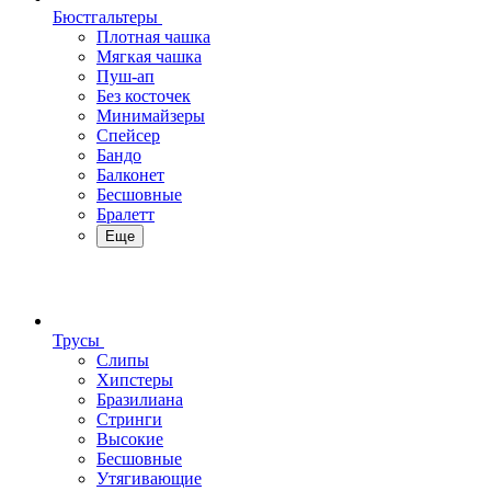
Бюстгальтеры
Плотная чашка
Мягкая чашка
Пуш-ап
Без косточек
Минимайзеры
Спейсер
Бандо
Балконет
Бесшовные
Бралетт
Еще
Трусы
Слипы
Хипстеры
Бразилиана
Стринги
Высокие
Бесшовные
Утягивающие