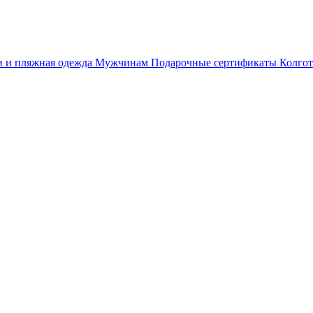
 и пляжная одежда
Мужчинам
Подарочные сертификаты
Колгот