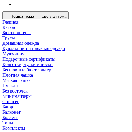
Темная тема
Светлая тема
Главная
Каталог
Бюстгальтеры
Трусы
Домашняя одежда
Купальники и пляжная одежда
Мужчинам
Подарочные сертификаты
Колготки, чулки и носки
Бесшовные бюстгальтеры
Плотная чашка
Мягкая чашка
Пуш-ап
Без косточек
Минимайзеры
Спейсер
Бандо
Балконет
Бралетт
Топы
Комплекты