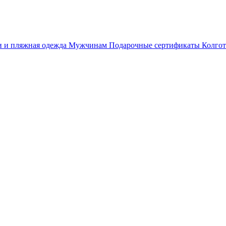
 и пляжная одежда
Мужчинам
Подарочные сертификаты
Колгот