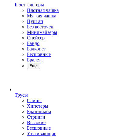
Бюстгальтеры
Плотная чашка
Мягкая чашка
Пуш-ап
Без косточек
Минимайзеры
Спейсер
Бандо
Балконет
Бесшовные
Бралетт
Еще
Трусы
Слипы
Хипстеры
Бразилиана
Стринги
Высокие
Бесшовные
Утягивающие