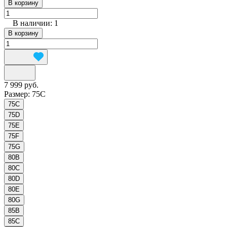
В корзину
В наличии: 1
В корзину
7 999 руб.
Размер:
75C
75C
75D
75E
75F
75G
80B
80C
80D
80E
80G
85B
85C