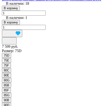
В наличии: 18
В корзину
В наличии: 1
В корзину
7 599 руб.
Размер:
75D
75D
75E
75F
80C
80E
80G
85B
85F
85G
90B
90D