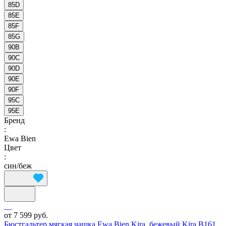
85D
85E
85F
85G
90B
90C
90D
90E
90F
95C
95E
Бренд
:
Ewa Bien
Цвет
:
син/беж
от 7 599 руб.
Бюстгальтер мягкая чашка Ewa Bien Kira, бежевый Kira B161