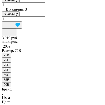
В наличии: 3
В корзину
3 919 руб.
4 899 руб.
-20%
Размер:
75B
75B
75C
75D
75E
80C
85E
90B
Бренд
:
Lisca
Цвет