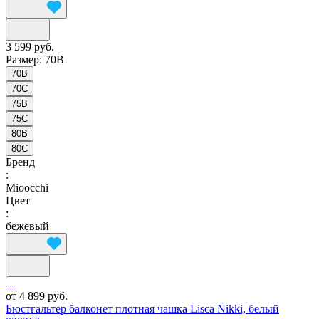
3 599 руб.
Размер:
70B
70B
70C
75B
75C
80B
80C
Бренд
:
Mioocchi
Цвет
:
бежевый
от 4 899 руб.
Бюстгальтер балконет плотная чашка Lisca Nikki, белый