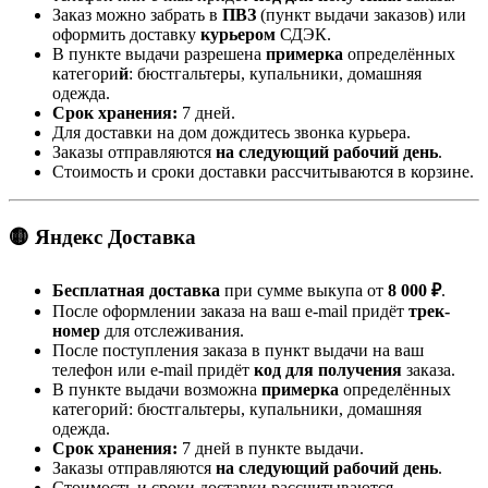
Заказ можно забрать в
ПВЗ
(пункт выдачи заказов) или
оформить доставку
курьером
СДЭК.
В пункте выдачи разрешена
примерка
определённых
категори
й
: бюстгальтеры, купальники, домашняя
одежда.
Срок хранения:
7 дней.
Для доставки на дом дождитесь звонка курьера.
Заказы отправляются
на следующий рабочий день
.
Стоимость и сроки доставки рассчитываются в корзине.
🟡 Яндекс Доставка
Бесплатная доставка
при сумме выкупа от
8 000 ₽
.
После оформлении заказа на ваш e-mail придёт
трек-
номер
для отслеживания.
После поступления заказа в пункт выдачи на ваш
телефон или e-mail придёт
код для получения
заказа.
В пункте выдачи возможна
примерка
определённых
категорий: бюстгальтеры, купальники, домашняя
одежда.
Срок хранения:
7 дней в пункте выдачи.
Заказы отправляются
на следующий рабочий день
.
Стоимость и сроки доставки рассчитываются