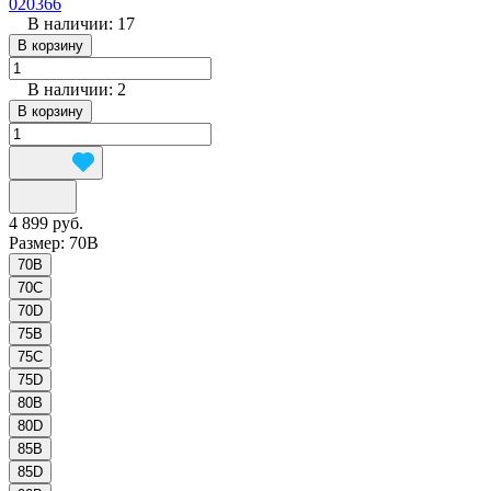
020366
В наличии: 17
В корзину
В наличии: 2
В корзину
4 899 руб.
Размер:
70B
70B
70C
70D
75B
75C
75D
80B
80D
85B
85D