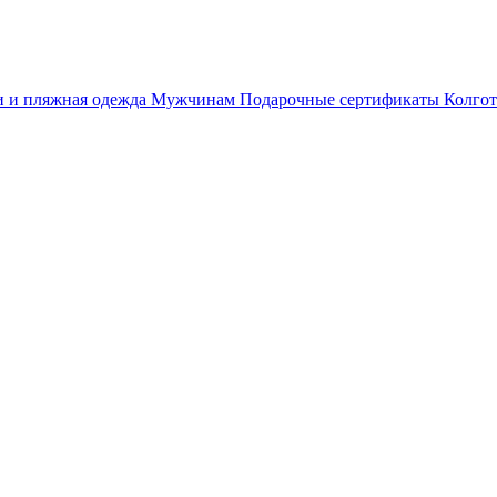
 и пляжная одежда
Мужчинам
Подарочные сертификаты
Колгот