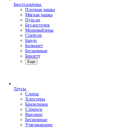
Бюстгальтеры
Плотная чашка
Мягкая чашка
Пуш-ап
Без косточек
Минимайзеры
Спейсер
Бандо
Балконет
Бесшовные
Бралетт
Еще
Трусы
Слипы
Хипстеры
Бразилиана
Стринги
Высокие
Бесшовные
Утягивающие