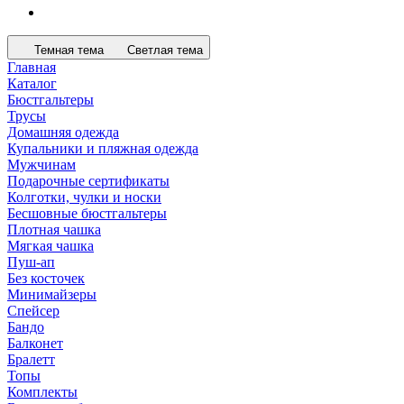
Темная тема
Светлая тема
Главная
Каталог
Бюстгальтеры
Трусы
Домашняя одежда
Купальники и пляжная одежда
Мужчинам
Подарочные сертификаты
Колготки, чулки и носки
Бесшовные бюстгальтеры
Плотная чашка
Мягкая чашка
Пуш-ап
Без косточек
Минимайзеры
Спейсер
Бандо
Балконет
Бралетт
Топы
Комплекты