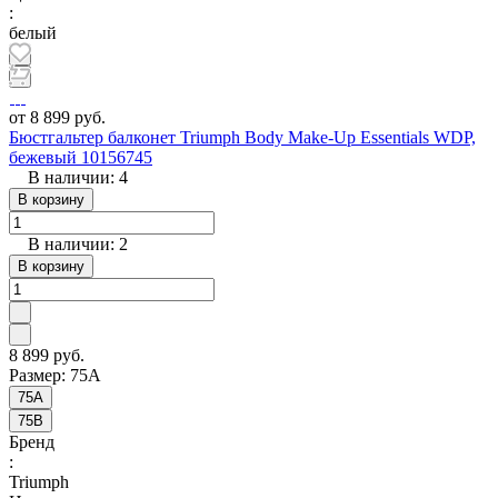
:
белый
от 8 899 руб.
Бюстгальтер балконет Triumph Body Make-Up Essentials WDP,
бежевый 10156745
В наличии: 4
В корзину
В наличии: 2
В корзину
8 899 руб.
Размер:
75A
75A
75B
Бренд
:
Triumph