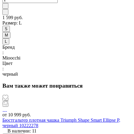
1 599 руб.
Размер:
L
S
M
L
Бренд
:
Mioocchi
Цвет
:
черный
Вам также может понравиться
от 10 999 руб.
Бюстгальтер плотная чашка Triumph Shape Smart Ellipse P,
черный 10222278
В наличии: 11