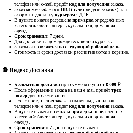
телефон или e-mail придёт
код для получения
заказа.
Заказ можно забрать в
ПВЗ
(пункт выдачи заказов) или
оформить доставку
курьером
СДЭК.
В пункте выдачи разрешена
примерка
определённых
категори
й
: бюстгальтеры, купальники, домашняя
одежда.
Срок хранения:
7 дней.
Для доставки на дом дождитесь звонка курьера.
Заказы отправляются
на следующий рабочий день
.
Стоимость и сроки доставки рассчитываются в корзине.
🟡 Яндекс Доставка
Бесплатная доставка
при сумме выкупа от
8 000 ₽
.
После оформлении заказа на ваш e-mail придёт
трек-
номер
для отслеживания.
После поступления заказа в пункт выдачи на ваш
телефон или e-mail придёт
код для получения
заказа.
В пункте выдачи возможна
примерка
определённых
категорий: бюстгальтеры, купальники, домашняя
одежда.
Срок хранения:
7 дней в пункте выдачи.
Заказы отправляются
на следующий рабочий день
.