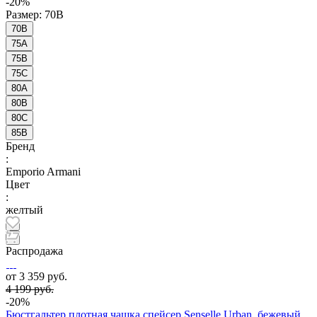
-20%
Размер:
70B
70B
75A
75B
75C
80A
80B
80C
85B
Бренд
:
Emporio Armani
Цвет
:
желтый
Распродажа
от 3 359 руб.
4 199 руб.
-20%
Бюстгальтер плотная чашка спейсер Senselle Urban, бежевый