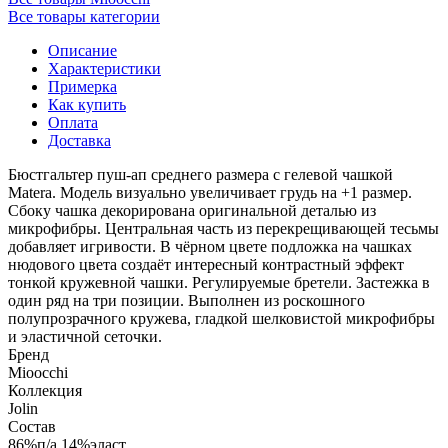
Все товары категории
Описание
Характеристики
Примерка
Как купить
Оплата
Доставка
Бюстгальтер пуш-ап среднего размера с гелевой чашкой
Matera. Модель визуально увеличивает грудь на +1 размер.
Сбоку чашка декорирована оригинальной деталью из
микрофибры. Центральная часть из перекрещивающей тесьмы
добавляет игривости. В чёрном цвете подложка на чашках
нюдового цвета создаёт интересный контрастный эффект
тонкой кружевной чашки. Регулируемые бретели. Застежка в
один ряд на три позиции. Выполнен из роскошного
полупрозрачного кружева, гладкой шелковистой микрофибры
и эластичной сеточки.
Бренд
Mioocchi
Коллекция
Jolin
Состав
86%п/а,14%эласт