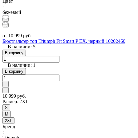
Цвет
:
бежевый
от 10 999 руб.
Бюстгальтер топ Triumph Fit Smart P EX, черный 10202460
В наличии: 5
В корзину
В наличии: 1
В корзину
10 999 руб.
Размер:
2XL
S
M
2XL
Бренд
:
Triumph