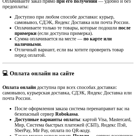
Оплачивайте заказ прямо
при его получении
— удобно и без
предоплаты:
Доступно при любом способе доставки: курьер,
самовывоз, СДЭК, Яндекс Доставка или почта России.
Оплачиваете только те товары, которые подошли
после
примерки
(если доступна примерка).
Сумма оплачивается на месте —
по карте или
наличными
.
Отличный вариант, если вы хотите проверить товар
перед оплатой.
💻 Оплата онлайн на сайте
Оплата онлайн
доступна при всех способах доставки:
самовывоз, курьерская доставка, СДЭК, Яндекс Доставка или
почта России.
После оформления заказа система перенаправит вас на
безопасный сервер
Robokassa
.
Доступные варианты оплаты
: картой Visa, Mastercard,
Мир, Система быстрых платежей (СБП), Яндекс Пэй,
SberPay, Mir Pay, оплата по QR-коду.
Также можно использовать
Подели
— сервис рассрочки