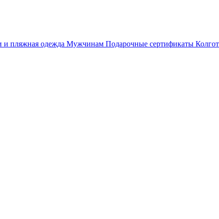
 и пляжная одежда
Мужчинам
Подарочные сертификаты
Колгот