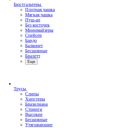
Бюстгальтеры
Плотная чашка
Мягкая чашка
Пуш-ап
Без косточек
Минимайзеры
Спейсер
Бандо
Балконет
Бесшовные
Бралетт
Еще
Трусы
Слипы
Хипстеры
Бразилиана
Стринги
Высокие
Бесшовные
Утягивающие