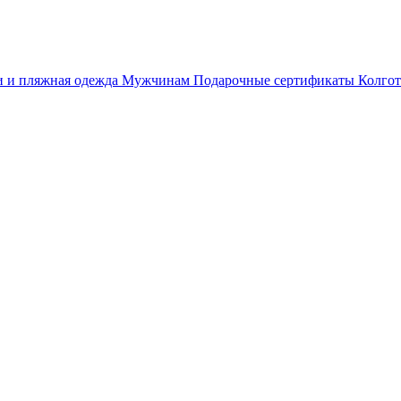
 и пляжная одежда
Мужчинам
Подарочные сертификаты
Колгот