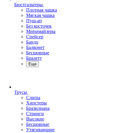
Бюстгальтеры
Плотная чашка
Мягкая чашка
Пуш-ап
Без косточек
Минимайзеры
Спейсер
Бандо
Балконет
Бесшовные
Бралетт
Еще
Трусы
Слипы
Хипстеры
Бразилиана
Стринги
Высокие
Бесшовные
Утягивающие