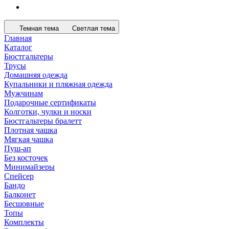
Темная тема
Светлая тема
Главная
Каталог
Бюстгальтеры
Трусы
Домашняя одежда
Купальники и пляжная одежда
Мужчинам
Подарочные сертификаты
Колготки, чулки и носки
Бюстгальтеры бралетт
Плотная чашка
Мягкая чашка
Пуш-ап
Без косточек
Минимайзеры
Спейсер
Бандо
Балконет
Бесшовные
Топы
Комплекты