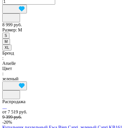
8 999 руб.
Размер:
M
S
M
XL
Бренд
:
Aruelle
Цвет
:
зеленый
Распродажа
от 7 519 руб.
9 399 руб.
-20%
Купальник раздельный Ewa Bien Capri, зеленый Capri KB161