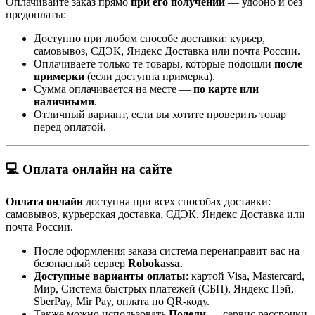
Оплачивайте заказ прямо
при его получении
— удобно и без
предоплаты:
Доступно при любом способе доставки: курьер,
самовывоз, СДЭК, Яндекс Доставка или почта России.
Оплачиваете только те товары, которые подошли
после
примерки
(если доступна примерка).
Сумма оплачивается на месте —
по карте или
наличными
.
Отличный вариант, если вы хотите проверить товар
перед оплатой.
💻 Оплата онлайн на сайте
Оплата онлайн
доступна при всех способах доставки:
самовывоз, курьерская доставка, СДЭК, Яндекс Доставка или
почта России.
После оформления заказа система перенаправит вас на
безопасный сервер
Robokassa
.
Доступные варианты оплаты
: картой Visa, Mastercard,
Мир, Система быстрых платежей (СБП), Яндекс Пэй,
SberPay, Mir Pay, оплата по QR-коду.
Также можно использовать
Подели
— сервис рассрочки