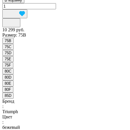
В корзину
10 299 руб.
Размер:
75B
75B
75C
75D
75E
75F
80C
80D
80E
80F
85D
Бренд
:
Triumph
Цвет
:
бежевый